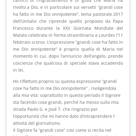
cantico di ringraziamento e di gioia che Maria ha
rivolto a Dio, e in particolare sui versetti “grandi cose
ha fatto in me Dio onnipotente”, tema pastorale 2017
dell’Unitalsi che riprende quello proposto da Papa
Francesco durante la XXV Giornata Mondiale del
Malato celebrata in forma straordinaria a Lourdes l’11
febbraio scorso. L’espressione “grandi cose ha fatto in
me Dio onnipotente” è proprio quella di Maria nel
momento in cui, dopo l’annuncio dell’angelo, prende
coscienza che qualcosa di speciale stava accadendo
in lei.
Ho riflettuto proprio su questa espressione “grandi
cose ha fatto in me Dio onnipotente” , rivolgendola
alla mia vita: soprattutto in questo periodo il Signore
sta facendo cose grandi, perché ha messo sulla mia
strada Paolo G. e Josè T. che ringrazio per
l’opportunità che mi hanno dato d’intraprendere l’
attività del giornalismo.
Il Signore fa “grandi cose” cosi come si recita nel