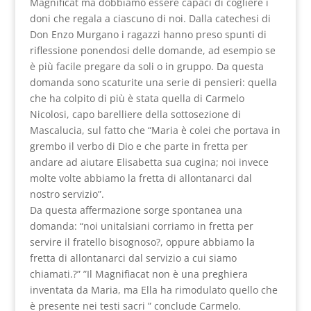
Magnificat ma dobbiamo essere capaci di cogliere i
doni che regala a ciascuno di noi. Dalla catechesi di
Don Enzo Murgano i ragazzi hanno preso spunti di
riflessione ponendosi delle domande, ad esempio se
è più facile pregare da soli o in gruppo. Da questa
domanda sono scaturite una serie di pensieri: quella
che ha colpito di più è stata quella di Carmelo
Nicolosi, capo barelliere della sottosezione di
Mascalucia, sul fatto che “Maria è colei che portava in
grembo il verbo di Dio e che parte in fretta per
andare ad aiutare Elisabetta sua cugina; noi invece
molte volte abbiamo la fretta di allontanarci dal
nostro servizio”.
Da questa affermazione sorge spontanea una
domanda: “noi unitalsiani corriamo in fretta per
servire il fratello bisognoso?, oppure abbiamo la
fretta di allontanarci dal servizio a cui siamo
chiamati.?” ”Il Magnifiacat non è una preghiera
inventata da Maria, ma Ella ha rimodulato quello che
è presente nei testi sacri ” conclude Carmelo.