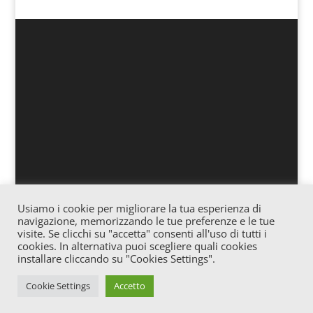
Usiamo i cookie per migliorare la tua esperienza di
Associazione culturale “Officina” – Via Vitale 25
navigazione, memorizzando le tue preferenze e le tue
Gagliano – Cod. fiscale: 91057620865 – Iscrizione
visite. Se clicchi su "accetta" consenti all'uso di tutti i
cookies. In alternativa puoi scegliere quali cookies
Registro Stampa c/o Tribunale di Enna n° 02/2016
installare cliccando su "Cookies Settings".
Direttore Responsabile: Josè Trovato – E-mail:
jtrovato79@gmail.com
Cookie Settings
Accetto