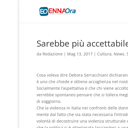
Sarebbe più accettabil
da
Redazione
|
Mag 13, 2017
|
Cultura
,
News
,
Cosa voleva dire Debora Serracchiani dichiaran
è uno che chiede e ottiene accoglienza nel nost
Socialmente l’aspettativa è che chi viene accol
verrebbe spontaneo pensare che si tollera megl
di soggiorno.
Che la violenza in Italia nei confronti delle don
mente dal fatto che sia stata necessaria l’intro
volontà di decostruire una violenza strutturale 
che la politica si è allontanata lasciandosi a un