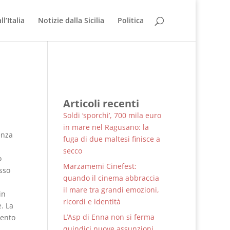
l’Italia
Notizie dalla Sicilia
Politica
Articoli recenti
Soldi ‘sporchi’, 700 mila euro
in mare nel Ragusano: la
enza
fuga di due maltesi finisce a
secco
o
Marzamemi Cinefest:
sso
quando il cinema abbraccia
il mare tra grandi emozioni,
in
ricordi e identità
. La
L’Asp di Enna non si ferma
mento
quindici nuove assunzioni