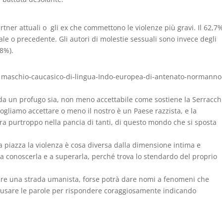
rtner attuali o gli ex che commettono le violenze più gravi. Il 62,7
le o precedente. Gli autori di molestie sessuali sono invece degli
,8%).
n maschio-caucasico-di-lingua-Indo-europea-di-antenato-normanno
da un profugo sia, non meno accettabile come sostiene la Serracch
vogliamo accettare o meno il nostro è un Paese razzista, e la
ra purtroppo nella pancia di tanti, di questo mondo che si sposta
 piazza la violenza è cosa diversa dalla dimensione intima e
fa a conoscerla e a superarla, perché trova lo stendardo del proprio
care una strada umanista, forse potrà dare nomi a fenomeni che
i usare le parole per rispondere coraggiosamente indicando