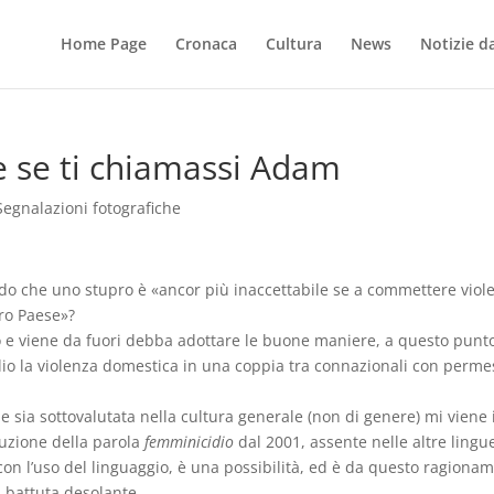
Home Page
Cronaca
Cultura
News
Notizie dal
e se ti chiamassi Adam
Segnalazioni fotografiche
do che uno stupro è «ancor più inaccettabile se a commettere viol
ro Paese»?
to e viene da fuori debba adottare le buone maniere, a questo punt
io la violenza domestica in una coppia tra connazionali con perme
ne sia sottovalutata nella cultura generale (non di genere) mi viene 
duzione della parola
femminicidio
dal 2001, assente nelle altre lingue
con l’uso del linguaggio, è una possibilità, ed è da questo ragiona
a battuta desolante.