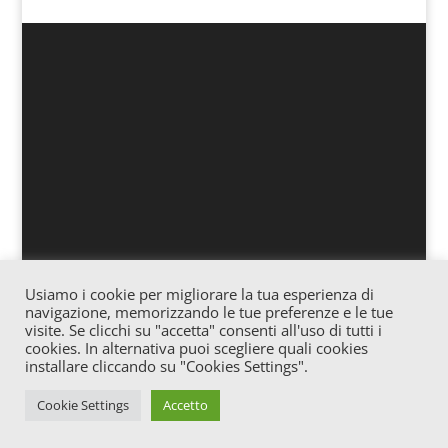
Usiamo i cookie per migliorare la tua esperienza di
Associazione culturale “Officina” – Via Vitale 25
navigazione, memorizzando le tue preferenze e le tue
Gagliano – Cod. fiscale: 91057620865 – Iscrizione
visite. Se clicchi su "accetta" consenti all'uso di tutti i
cookies. In alternativa puoi scegliere quali cookies
Registro Stampa c/o Tribunale di Enna n° 02/2016
installare cliccando su "Cookies Settings".
Direttore Responsabile: Josè Trovato – E-mail:
jtrovato79@gmail.com
Cookie Settings
Accetto