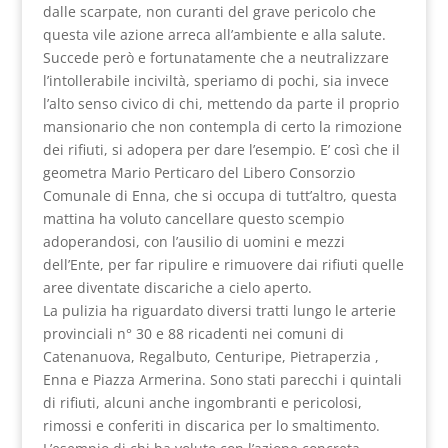
dalle scarpate, non curanti del grave pericolo che
questa vile azione arreca all’ambiente e alla salute.
Succede però e fortunatamente che a neutralizzare
l’intollerabile inciviltà, speriamo di pochi, sia invece
l’alto senso civico di chi, mettendo da parte il proprio
mansionario che non contempla di certo la rimozione
dei rifiuti, si adopera per dare l’esempio. E’ così che il
geometra Mario Perticaro del Libero Consorzio
Comunale di Enna, che si occupa di tutt’altro, questa
mattina ha voluto cancellare questo scempio
adoperandosi, con l’ausilio di uomini e mezzi
dell’Ente, per far ripulire e rimuovere dai rifiuti quelle
aree diventate discariche a cielo aperto.
La pulizia ha riguardato diversi tratti lungo le arterie
provinciali n° 30 e 88 ricadenti nei comuni di
Catenanuova, Regalbuto, Centuripe, Pietraperzia ,
Enna e Piazza Armerina. Sono stati parecchi i quintali
di rifiuti, alcuni anche ingombranti e pericolosi,
rimossi e conferiti in discarica per lo smaltimento.