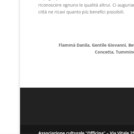
riconoscere ognuno le qualità altrui. Ci auguriam
città ne ricavi quanto più benefici possibili.
Flammà Danila, Gentile Giovanni, Be
Concetta, Tummino 
Associazione culturale “Officina” – Via Vitale 