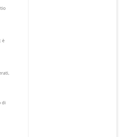
tio
; è
a
rati,
o di