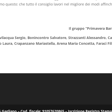
o questo: che tutto il consiglio lavori nel migliore dei modi affinch
Il gruppo “Primavera Bar
vilacqua Sergio, Bonincontro Salvatore, Strazzanti Alessandro, C
Laura, Crapanzano Mariastella, Arena Maria Concetta, Faraci Fil
25 Gagliano – Cod. fiscale: 91057620865 – Iscrizione Registro Stam