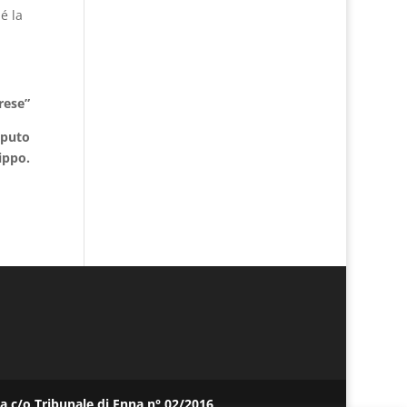
é la
rese”
aputo
ippo.
pa c/o Tribunale di Enna n° 02/2016