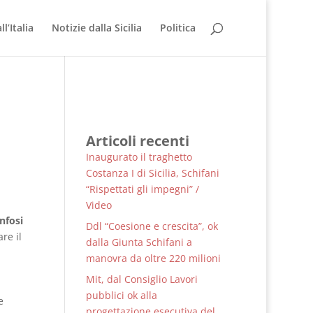
l’Italia
Notizie dalla Sicilia
Politica
Articoli recenti
Inaugurato il traghetto
Costanza I di Sicilia, Schifani
“Rispettati gli impegni” /
Video
nfosi
Ddl “Coesione e crescita”, ok
re il
dalla Giunta Schifani a
manovra da oltre 220 milioni
Mit, dal Consiglio Lavori
pubblici ok alla
e
progettazione esecutiva del