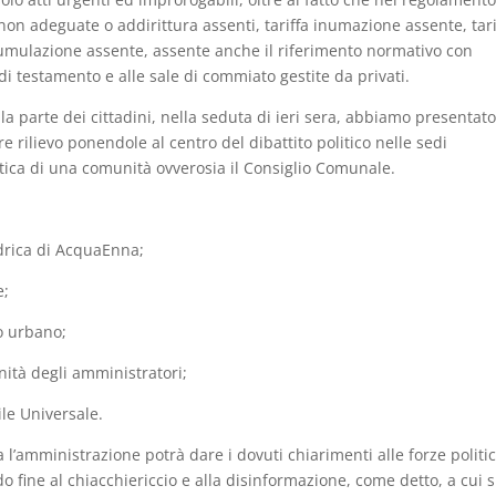
 non adeguate o addirittura assenti, tariffa inumazione assente, tari
stumulazione assente, assente anche il riferimento normativo con
i testamento e alle sale di commiato gestite da privati.
a parte dei cittadini, nella seduta di ieri sera, abbiamo presentato
e rilievo ponendole al centro del dibattito politico nelle sedi
litica di una comunità ovverosia il Consiglio Comunale.
idrica di AcquaEnna;
e;
o urbano;
nità degli amministratori;
vile Universale.
 l’amministrazione potrà dare i dovuti chiarimenti alle forze politi
 fine al chiacchiericcio e alla disinformazione, come detto, a cui s