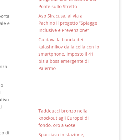
Ponte sullo Stretto
Asp Siracusa, al via a
porta
Pachino il progetto “Spiagge
ale e
Inclusive e Prevenzione”
Guidava la banda dei
kalashnikov dalla cella con lo
smartphone, imposto il 41
bis a boss emergente di
anza
Palermo
io
l
utivo
i
Taddeucci bronzo nella
knockout agli Europei di
fondo, oro a Gose
co di
Spacciava in stazione,