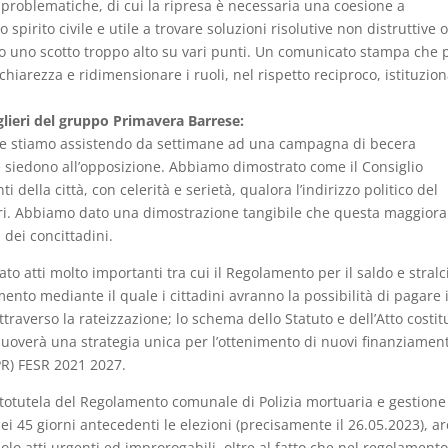
e problematiche, di cui la ripresa è necessaria una coesione a
pirito civile e utile a trovare soluzioni risolutive non distruttive o
o uno scotto troppo alto su vari punti. Un comunicato stampa che 
chiarezza e ridimensionare i ruoli, nel rispetto reciproco, istituzion
glieri del gruppo Primavera Barrese:
le stiamo assistendo da settimane ad una campagna di becera
e siedono all’opposizione. Abbiamo dimostrato come il Consiglio
ella città, con celerità e serietà, qualora l’indirizzo politico del
iari. Abbiamo dato una dimostrazione tangibile che questa maggior
 dei concittadini.
 atti molto importanti tra cui il Regolamento per il saldo e stralc
mento mediante il quale i cittadini avranno la possibilità di pagare i
raverso la rateizzazione; lo schema dello Statuto e dell’Atto costit
overà una strategia unica per l’ottenimento di nuovi finanziament
PR) FESR 2021 2027.
otutela del Regolamento comunale di Polizia mortuaria e gestione
nei 45 giorni antecedenti le elezioni (precisamente il 26.05.2023), ar
lo atti urgenti ed improrogabili, oltre al fatto che nel regolamento