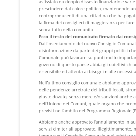
asfissiato da doppio dissesto finanziario e vari
prescindere dal colore politico, mantenendo uno s
controproducenti di una cittadina che ha pagat
la firma dei consiglieri di maggioranza per fare 
soprattutto della comunità.
Ecco il testo del comunicato firmato dai consi
Dall’insediamento del nuovo Consiglio Comuna
disinformazione da parte dei gruppi politici ch
Comunale può lavorare su punti molto importanti d
governo di questo paese abbia gli obiettivi ch
è sensibile ed attenta ai bisogni e alle necessità
Nell’ultimo consiglio comunale abbiamo approvato
delle pendenze arretrate dei tributi locali, stru
giusto dovuto, senza more e/o sanzioni anche att
dell’Unione dei Comuni, quale organo che promu
previsti nell’ambito del Programma Regionale (
Abbiamo anche approvato l’annullamento in aut
servizi cimiteriali approvato, illegittimamente, 
tempo ove il Consiglio Comunale può adottare so