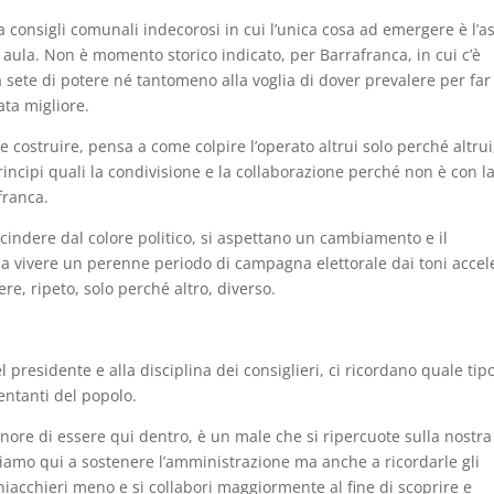
a consigli comunali indecorosi in cui l’unica cosa ad emergere è l’as
n aula. Non è momento storico indicato, per Barrafranca, in cui c’è
 sete di potere né tantomeno alla voglia di dover prevalere per far
ta migliore.
e costruire, pensa a come colpire l’operato altrui solo perché altrui
rincipi quali la condivisione e la collaborazione perché non è con l
franca.
scindere dal colore politico, si aspettano un cambiamento e il
 vivere un perenne periodo di campagna elettorale dai toni accele
re, ripeto, solo perché altro, diverso.
del presidente e alla disciplina dei consiglieri, ci ricordano quale tip
ntanti del popolo.
onore di essere qui dentro, è un male che si ripercuote sulla nostra
Siamo qui a sostenere l’amministrazione ma anche a ricordarle gli
chiacchieri meno e si collabori maggiormente al fine di scoprire e