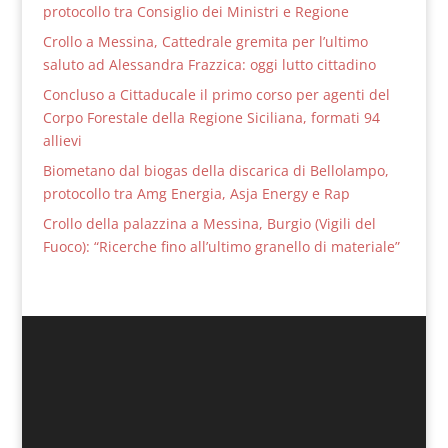
protocollo tra Consiglio dei Ministri e Regione
Crollo a Messina, Cattedrale gremita per l’ultimo
saluto ad Alessandra Frazzica: oggi lutto cittadino
Concluso a Cittaducale il primo corso per agenti del
Corpo Forestale della Regione Siciliana, formati 94
allievi
Biometano dal biogas della discarica di Bellolampo,
protocollo tra Amg Energia, Asja Energy e Rap
Crollo della palazzina a Messina, Burgio (Vigili del
Fuoco): “Ricerche fino all’ultimo granello di materiale”