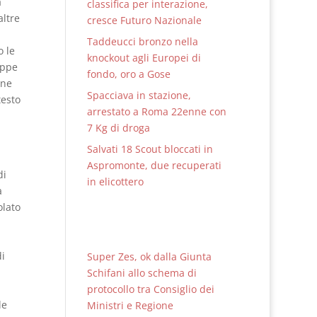
a
classifica per interazione,
altre
cresce Futuro Nazionale
Taddeucci bronzo nella
o le
knockout agli Europei di
eppe
fondo, oro a Gose
one
Spacciava in stazione,
testo
arrestato a Roma 22enne con
7 Kg di droga
Salvati 18 Scout bloccati in
Aspromonte, due recuperati
di
in elicottero
a
olato
l
di
Super Zes, ok dalla Giunta
Schifani allo schema di
protocollo tra Consiglio dei
le
Ministri e Regione