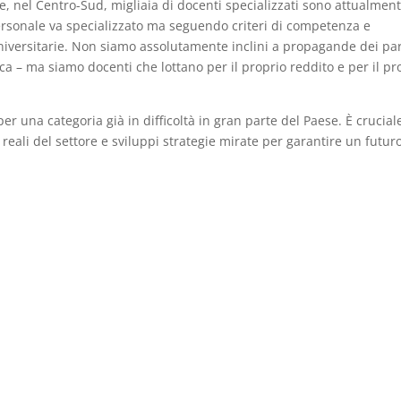
, nel Centro-Sud, migliaia di docenti specializzati sono attualmen
personale va specializzato ma seguendo criteri di competenza e
universitarie. Non siamo assolutamente inclini a propagande dei part
a – ma siamo docenti che lottano per il proprio reddito e per il pr
per una categoria già in difficoltà in gran parte del Paese. È crucial
e reali del settore e sviluppi strategie mirate per garantire un futur