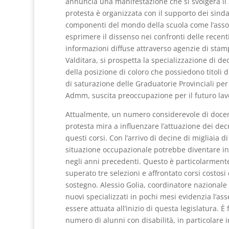
annuncia una manifestazione che si svolgerà il 3
protesta è organizzata con il supporto dei sinda
componenti del mondo della scuola come l’assoc
esprimere il dissenso nei confronti delle recenti
informazioni diffuse attraverso agenzie di stamp
Valditara, si prospetta la specializzazione di dec
della posizione di coloro che possiedono titoli d
di saturazione delle Graduatorie Provinciali per 
Admm, suscita preoccupazione per il futuro lavo
Attualmente, un numero considerevole di docenti
protesta mira a influenzare l’attuazione dei decr
questi corsi. Con l’arrivo di decine di migliaia di
situazione occupazionale potrebbe diventare ins
negli anni precedenti. Questo è particolarmente
superato tre selezioni e affrontato corsi costosi
sostegno. Alessio Golia, coordinatore nazionale 
nuovi specializzati in pochi mesi evidenzia l’a
essere attuata all’inizio di questa legislatura.
numero di alunni con disabilità, in particolare