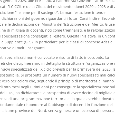
 gennaio 2025, alle ore 11.30, a Palermo via Giovanni Fattori 60. L
cati FLC CGIL e della Gilda, del movimento Idonei 2020 e 2023 e di 
iazione “Insieme per il sostegno”. La manifestazione intende
 dichiarazioni del governo riguardanti i futuri Corsi Indire. Second
a e le dichiarazioni del Ministro dell’Istruzione e del Merito, Gius
ine di migliaia di docenti, noti come triennalisti, e la regolarizzazi
i specializzazione conseguiti all’estero. Questa iniziativa, in un con
le Supplenze (GPS), in particolare per le classi di concorso Adss e
rativo di molti insegnanti.
 specializzati non è convocato e risulta di fatto inoccupato. La
eti che disciplineranno in dettaglio la struttura e l’organizzazione 
 nuovi specializzati del IX ciclo previsti per la primavera del 2025, l
ostenibile. Si prospetta un numero di nuovi specializzati mai calc
 vero per coloro che, seguendo il principio di meritocrazia, hanno
 di otto mesi negli ultimi anni per conseguire la specializzazione su
del CDS, ha dichiarato: “La prospettiva di avere decine di migliaia 
ssenza di una programmazione territoriale, la quale avrebbe dovuto
 È fondamentale rispondere al fabbisogno di docenti in funzione del
 in alcune province del Nord, senza generare un eccesso di persona