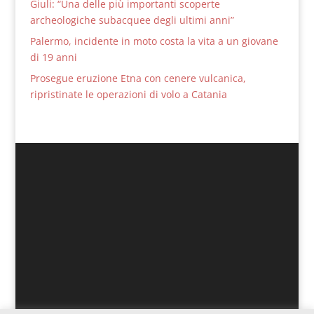
Giuli: “Una delle più importanti scoperte
archeologiche subacquee degli ultimi anni”
Palermo, incidente in moto costa la vita a un giovane
di 19 anni
Prosegue eruzione Etna con cenere vulcanica,
ripristinate le operazioni di volo a Catania