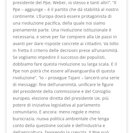
presidente del Ppe, Weber, io stesso e tanti altri”. “Il
Ppe – aggiunge – è il partito che dà stabilità al nostro
continente. L’Europa dovrà essere protagonista di
una rivoluzione pacifica, della quale noi siamo
pienamente parte. Una rivoluzione istituzionale è
necessaria, e serve per far compiere alla Ue passi in
avanti per dare risposte concrete ai cittadini. Va tolto
in fretta il criterio delle decisioni prese all’unanimità.
Se vogliamo impedire il successo dei populisti,
dobbiamo fare questa rivoluzione su larga scala. E il
Ppe non potrà che essere all’avanguardia di questa
rivoluzione”. “Io – prosegue Tajani – lancerò una serie
di messaggi: fine dell’unanimità, unificare le figure
del presidente della commissione e del Consiglio
europeo, elezione diretta del presidente Ue, più
potere di iniziativa legislativa al parlamento
comunitario. E ancora: meno regole e meno
burocrazia, nuova politica ambientale che tenga
conto della questione sociale e dell’industria e
dell’agricoltura, favorendo la crescita. Il Ppe può