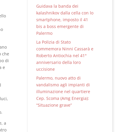
Guidava la banda dei
kalashnikov dalla cella con lo
llo
smartphone, imposto il 41
bis a boss emergente di
no
Palermo
La Polizia di Stato
cano
commemora Ninni Cassarà e
o che
Roberto Antiochia nel 41°
po di
anniversario della loro
a e
uccisione
Palermo, nuovo atto di
vandalismo agli impianti di
l
illuminazione nel quartiere
Cep. Scoma (Amg Energia):
luci,
“Situazione grave”
o.
e, a
atro