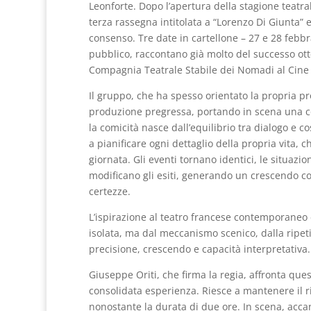
Leonforte. Dopo l’apertura della stagione teatra
terza rassegna intitolata a “Lorenzo Di Giunta” 
consenso. Tre date in cartellone – 27 e 28 febbr
pubblico, raccontano già molto del successo ott
Compagnia Teatrale Stabile dei Nomadi al Cine 
Il gruppo, che ha spesso orientato la propria pr
produzione pregressa, portando in scena una c
la comicità nasce dall’equilibrio tra dialogo e 
a pianificare ogni dettaglio della propria vita, 
giornata. Gli eventi tornano identici, le situazi
modificano gli esiti, generando un crescendo c
certezze.
L’ispirazione al teatro francese contemporaneo è
isolata, ma dal meccanismo scenico, dalla ripeti
precisione, crescendo e capacità interpretativa.
Giuseppe Oriti, che firma la regia, affronta qu
consolidata esperienza. Riesce a mantenere il r
nonostante la durata di due ore. In scena, accan