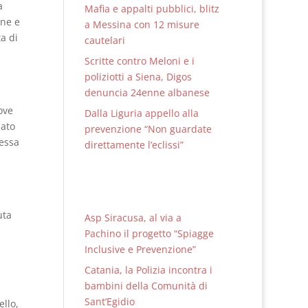
a
Mafia e appalti pubblici, blitz
one e
a Messina con 12 misure
a di
cautelari
Scritte contro Meloni e i
poliziotti a Siena, Digos
denuncia 24enne albanese
ove
Dalla Liguria appello alla
uato
prevenzione “Non guardate
tessa
direttamente l’eclissi”
uta
Asp Siracusa, al via a
Pachino il progetto “Spiagge
Inclusive e Prevenzione”
Catania, la Polizia incontra i
bambini della Comunità di
Sant’Egidio
ello,