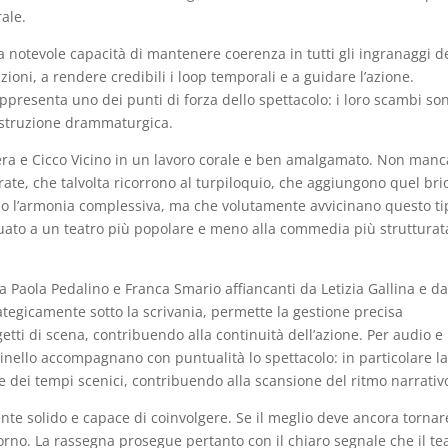
ale.
a notevole capacità di mantenere coerenza in tutti gli ingranaggi de
zioni, a rendere credibili i loop temporali e a guidare l’azione.
ppresenta uno dei punti di forza dello spettacolo: i loro scambi so
costruzione drammaturgica.
bera e Cicco Vicino in un lavoro corale e ben amalgamato. Non man
ate, che talvolta ricorrono al turpiloquio, che aggiungono quel bri
no l’armonia complessiva, ma che volutamente avvicinano questo ti
ato a un teatro più popolare e meno alla commedia più strutturat
 a Paola Pedalino e Franca Smario affiancanti da Letizia Gallina e da
tegicamente sotto la scrivania, permette la gestione precisa
tti di scena, contribuendo alla continuità dell’azione. Per audio e 
nello accompagnano con puntualità lo spettacolo: in particolare la
e dei tempi scenici, contribuendo alla scansione del ritmo narrativ
ente solido e capace di coinvolgere. Se il meglio deve ancora tornar
torno. La rassegna prosegue pertanto con il chiaro segnale che il te