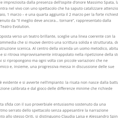
le impreziosita dalla presenza dell’ospite d’onore Massimo Spata, l
entra nel vivo con uno spettacolo che ha saputo catalizzare attenzi
aio, 1 marzo – e una quarta aggiunta il 2 marzo per la forte richiest
enuto da “Il meglio deve ancora… tornare”, rappresentato dalla
Teatro Evolution.
oposta verso un teatro brillante, sceglie una linea coerente con la
ommedia che si muove dentro una scrittura solida e strutturata, d
costruzione scenica. Al centro della vicenda un uomo metodico, abit
che si ritrova improvvisamente intrappolato nella ripetizione della s
oni si ripropongono ma ogni volta con piccole variazioni che ne
omico e, insieme, una progressiva messa in discussione delle sue
 evidente e si avverte nell’impianto: la risata non nasce dalla batt
zione calibrata e dal gioco delle differenze minime che richiede
esta sfida con il suo proverbiale entusiasmo sostenuto da una
itmo serrato dello spettacolo senza appesantire la narrazione
to allo stesso Oriti, si distinguono Claudia Laisa e Alessandro Spin