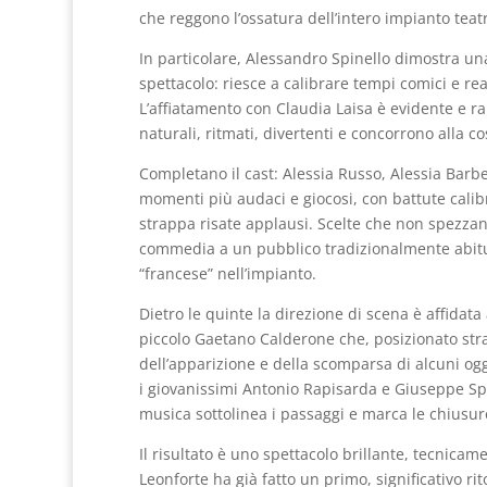
che reggono l’ossatura dell’intero impianto teatr
In particolare, Alessandro Spinello dimostra un
spettacolo: riesce a calibrare tempi comici e rea
L’affiatamento con Claudia Laisa è evidente e ra
naturali, ritmati, divertenti e concorrono alla 
Completano il cast: Alessia Russo, Alessia Bar
momenti più audaci e giocosi, con battute calibr
strappa risate applausi. Scelte che non spezza
commedia a un pubblico tradizionalmente abitu
“francese” nell’impianto.
Dietro le quinte la direzione di scena è affidata
piccolo Gaetano Calderone che, posizionato stra
dell’apparizione e della scomparsa di alcuni ogge
i giovanissimi Antonio Rapisarda e Giuseppe Spi
musica sottolinea i passaggi e marca le chiusur
Il risultato è uno spettacolo brillante, tecnicam
Leonforte ha già fatto un primo, significativo ri