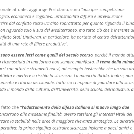
nazionale attuale, aggiunge Portolano, sono
“una iper-competizione
gico, economico e cognitivo, un’instabilità diffusa e un’evoluzione
rtire dal conflitto russo-ucraino soprattutto per quanto riguarda il bin
on riguarda solo il sud del Mediterraneo, ma tutto ciò che è inerente a
nflitto Stati Uniti-Iran, in particolare, ha portato al centro dell’attenzio
ità di una rete di filiere produttive”.
sono essere letti come quelli del secolo scorso
, perché il mondo attu
a riconosciuta in una forma non sempre manifesta. I
l tema della minac
rci con attori e strumenti nuovi, ad esempio basterebbe che un solo d
tività e mettere a rischio la sicurezza. La minaccia ibrida, inoltre, non
amento e ritardo decisionale: tutto ciò ci impone di guardare alla sicur
o il mondo della cultura, dell’Università, della scuola, dell’industria, d
l fatto che
“l’adattamento della difesa italiana si muove lungo due
corrono alle medesime finalità, ovvero tutelare gli interessi vitali del
rzare la stabilità nelle aree di maggiore rilevanza strategica. Le direttric
erativa: la prima significa costruire sicurezza insieme a paesi amici e