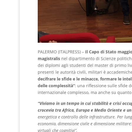
PALERMO (ITALPRESS) –
Il Capo di Stato maggio
magistralis
nel dipartimento di Scienze politiche
dei diplomi agli studenti del master di primo live
presenti le autorità civili, militari è accademich
decifrare le sfide e le minacce, formare le int
delle complessità”
: una riflessione sulle sfide 
internazionale complesso, ma anche su quanto pa
“Viviamo in un tempo in cui stabilità e crisi occu
crocevia tra Africa, Europa e Medio Oriente e u
energetica e controllo delle infrastrutture. Per lu
economia, dimensione civile e dimensione militare: o
virtuali che cognitivi”.