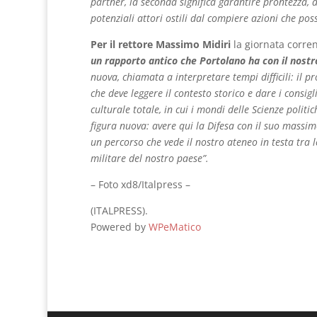
partner, la seconda significa garantire prontezza, 
potenziali attori ostili dal compiere azioni che possa
Per il rettore Massimo Midiri
la giornata corre
un rapporto antico che Portolano ha con il nostr
nuova, chiamata a interpretare tempi difficili: il pr
che deve leggere il contesto storico e dare i consig
culturale totale, in cui i mondi delle Scienze polit
figura nuova: avere qui la Difesa con il suo massi
un percorso che vede il nostro ateneo in testa tra 
militare del nostro paese”.
– Foto xd8/Italpress –
(ITALPRESS).
Powered by
WPeMatico