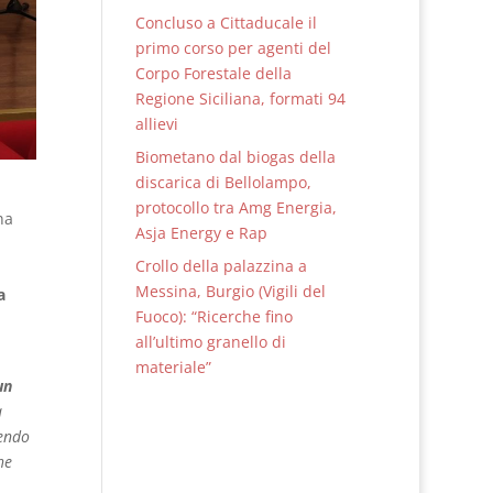
Concluso a Cittaducale il
primo corso per agenti del
Corpo Forestale della
Regione Siciliana, formati 94
allievi
Biometano dal biogas della
discarica di Bellolampo,
protocollo tra Amg Energia,
na
Asja Energy e Rap
Crollo della palazzina a
Messina, Burgio (Vigili del
a
Fuoco): “Ricerche fino
all’ultimo granello di
materiale”
un
a
uendo
he