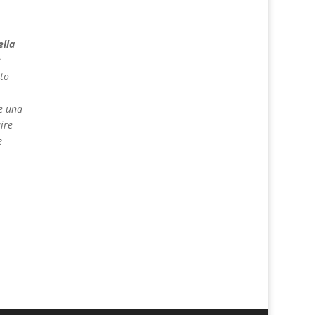
ella
e
ato
re una
ire
e