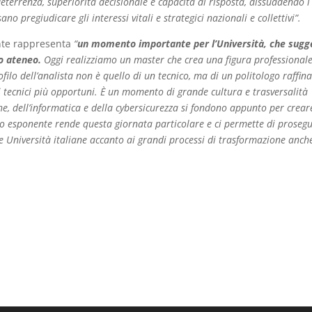
deterrenza, superiorità decisionale e capacità di risposta, dissuadendo i
no pregiudicare gli interessi vitali e strategici nazionali e collettivi”.
nte rappresenta
“
un momento importante per l’Università, che sugg
o ateneo.
Oggi realizziamo un master che crea una figura professional
ofilo dell’analista non è quello di un tecnico, ma di un politologo raffin
li tecnici più opportuni. È un momento di grande cultura e trasversalità
iche, dell’informatica e della cybersicurezza si fondono appunto per crea
mo esponente rende questa giornata particolare e ci permette di prosegu
le Università italiane accanto ai grandi processi di trasformazione anch