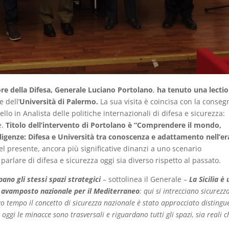
re della Difesa, Generale Luciano Portolano
,
ha tenuto una lectio
 dell’
Università di Palermo.
La sua visita è coincisa con la conseg
llo in Analista delle politiche internazionali di difesa e sicurezza:
e.
Titolo dell’intervento di Portolano è “Comprendere il mondo,
elligenze: Difesa e Università tra conoscenza e adattamento nell’er
del presente, ancora più significative dinanzi a uno scenario
rlare di difesa e sicurezza oggi sia diverso rispetto al passato.
pano gli stessi spazi strategici
– sottolinea il Generale –
La Sicilia è 
n avamposto nazionale per il Mediterraneo
: qui si intrecciano sicurezz
ngo tempo il concetto di sicurezza nazionale è stato approcciato disting
ggi le minacce sono trasversali e riguardano tutti gli spazi, sia reali c