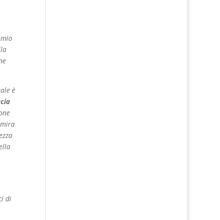
omio
lla
ne
ale è
cia
rone
 mira
ezza
ella
i di