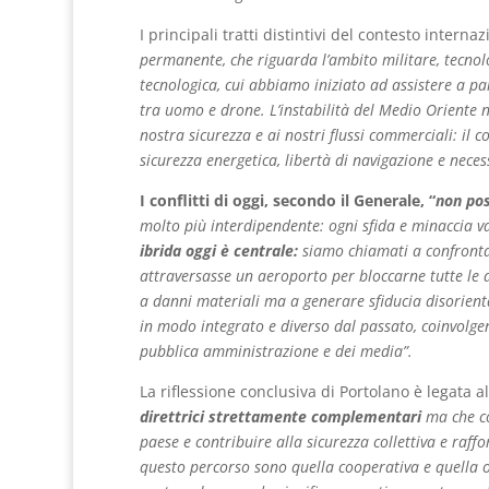
I principali tratti distintivi del contesto inter
permanente, che riguarda l’ambito militare, tecnolo
tecnologica, cui abbiamo iniziato ad assistere a pa
tra uomo e drone. L’instabilità del Medio Oriente n
nostra sicurezza e ai nostri flussi commerciali: il co
sicurezza energetica, libertà di navigazione e necess
I conflitti di oggi, secondo il Generale, “
non pos
molto più interdipendente: ogni sfida e minaccia v
ibrida oggi è centrale:
siamo chiamati a confronta
attraversasse un aeroporto per bloccarne tutte le at
a danni materiali ma a generare sfiducia disorient
in modo integrato e diverso dal passato, coinvolgend
pubblica amministrazione e dei media”.
La riflessione conclusiva di Portolano è legata a
direttrici strettamente complementari
ma che con
paese e contribuire alla sicurezza collettiva e raffo
questo percorso sono quella cooperativa e quella op