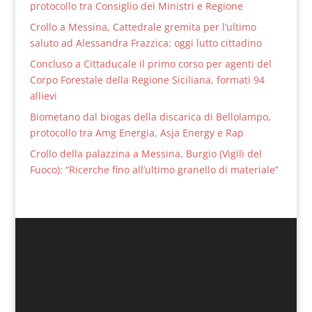
protocollo tra Consiglio dei Ministri e Regione
Crollo a Messina, Cattedrale gremita per l’ultimo
saluto ad Alessandra Frazzica: oggi lutto cittadino
Concluso a Cittaducale il primo corso per agenti del
Corpo Forestale della Regione Siciliana, formati 94
allievi
Biometano dal biogas della discarica di Bellolampo,
protocollo tra Amg Energia, Asja Energy e Rap
Crollo della palazzina a Messina, Burgio (Vigili del
Fuoco): “Ricerche fino all’ultimo granello di materiale”