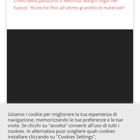
Crollo della palazzina a Messina, Burgio (Vigili del
Fuoco): “Ricerche fino all’ultimo granello di materiale”
Usiamo i cookie per migliorare la tua esperienza di
Associazione culturale “Officina” – Via Vitale 25
navigazione, memorizzando le tue preferenze e le tue
Gagliano – Cod. fiscale: 91057620865 – Iscrizione
visite. Se clicchi su "accetta" consenti all'uso di tutti i
cookies. In alternativa puoi scegliere quali cookies
Registro Stampa c/o Tribunale di Enna n° 02/2016
installare cliccando su "Cookies Settings".
Direttore Responsabile: Josè Trovato – E-mail: