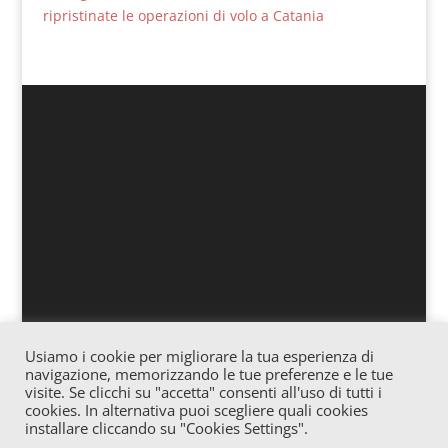
ripristinate le operazioni di volo a Catania
Usiamo i cookie per migliorare la tua esperienza di
Associazione culturale “Officina” – Via Vitale 25
navigazione, memorizzando le tue preferenze e le tue
Gagliano – Cod. fiscale: 91057620865 – Iscrizione
visite. Se clicchi su "accetta" consenti all'uso di tutti i
cookies. In alternativa puoi scegliere quali cookies
Registro Stampa c/o Tribunale di Enna n° 02/2016
installare cliccando su "Cookies Settings".
Direttore Responsabile: Josè Trovato – E-mail: