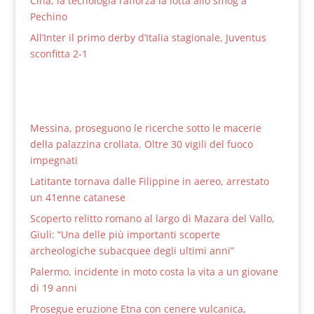
Cina, la tecnologia rafforza la lotta allo smog a
Pechino
All’Inter il primo derby d’Italia stagionale, Juventus
sconfitta 2-1
Messina, proseguono le ricerche sotto le macerie
della palazzina crollata. Oltre 30 vigili del fuoco
impegnati
Latitante tornava dalle Filippine in aereo, arrestato
un 41enne catanese
Scoperto relitto romano al largo di Mazara del Vallo,
Giuli: “Una delle più importanti scoperte
archeologiche subacquee degli ultimi anni”
Palermo, incidente in moto costa la vita a un giovane
di 19 anni
Prosegue eruzione Etna con cenere vulcanica,