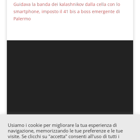
Guidava la banda dei kalashnikov dalla cella con lo
smartphone, imposto il 41 bis a boss emergente di
Palermo
Usiamo i cookie per migliorare la tua esperienza di
Associazione culturale “Officina” – Via Vitale 25
navigazione, memorizzando le tue preferenze e le tue
Gagliano – Cod. fiscale: 91057620865 – Iscrizione
visite. Se clicchi su "accetta" consenti all'uso di tutti i