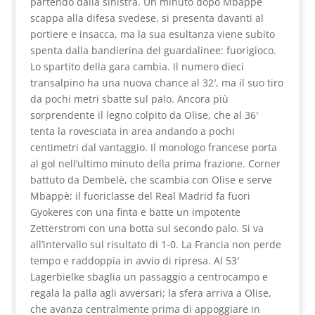
partendo dalla sinistra. Un minuto dopo Mbappè
scappa alla difesa svedese, si presenta davanti al
portiere e insacca, ma la sua esultanza viene subito
spenta dalla bandierina del guardalinee: fuorigioco.
Lo spartito della gara cambia. Il numero dieci
transalpino ha una nuova chance al 32′, ma il suo tiro
da pochi metri sbatte sul palo. Ancora più
sorprendente il legno colpito da Olise, che al 36′
tenta la rovesciata in area andando a pochi
centimetri dal vantaggio. Il monologo francese porta
al gol nell’ultimo minuto della prima frazione. Corner
battuto da Dembelè, che scambia con Olise e serve
Mbappè; il fuoriclasse del Real Madrid fa fuori
Gyokeres con una finta e batte un impotente
Zetterstrom con una botta sul secondo palo. Si va
all’intervallo sul risultato di 1-0. La Francia non perde
tempo e raddoppia in avvio di ripresa. Al 53′
Lagerbielke sbaglia un passaggio a centrocampo e
regala la palla agli avversari; la sfera arriva a Olise,
che avanza centralmente prima di appoggiare in