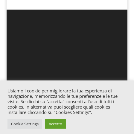
Usiamo i cookie per migliorare la tua esperienza di
Associazione culturale “Officina” – Via Vitale 25
navigazione, memorizzando le tue preferenze e le tue
Gagliano – Cod. fiscale: 91057620865 – Iscrizione
visite. Se clicchi su "accetta" consenti all'uso di tutti i
cookies. In alternativa puoi scegliere quali cookies
Registro Stampa c/o Tribunale di Enna n° 02/2016
installare cliccando su "Cookies Settings".
Direttore Responsabile: Josè Trovato – E-mail:
jtrovato79@gmail.com
Cookie Settings
Accetto