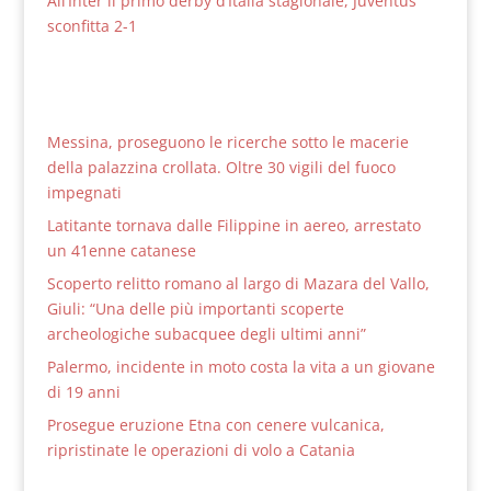
All’Inter il primo derby d’Italia stagionale, Juventus
sconfitta 2-1
Messina, proseguono le ricerche sotto le macerie
della palazzina crollata. Oltre 30 vigili del fuoco
impegnati
Latitante tornava dalle Filippine in aereo, arrestato
un 41enne catanese
Scoperto relitto romano al largo di Mazara del Vallo,
Giuli: “Una delle più importanti scoperte
archeologiche subacquee degli ultimi anni”
Palermo, incidente in moto costa la vita a un giovane
di 19 anni
Prosegue eruzione Etna con cenere vulcanica,
ripristinate le operazioni di volo a Catania