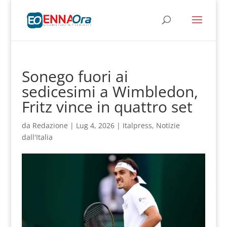
Sonego fuori ai
sedicesimi a Wimbledon,
Fritz vince in quattro set
da
Redazione
|
Lug 4, 2026
|
Italpress
,
Notizie
dall'Italia