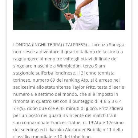
LONDRA (INGHILTERRA) (ITALPRESS) – Lorenzo Sonego
non riesce a diventare il quarto italiano della storia a
raggiungere almeno tre volte gli ottavi di finale del
singolare maschile a Wimbledon, terzo Slam
stagionale sull’erba londinese. Il 31enne tennista
torinese, numero 69 del ranking Atp, si è arreso nei
sedicesimi allo statunitense Taylor Fritz, testa di serie
numero 6 e settimo del mondo, che si è imposto in
rimonta in quattro set con il punteggio di 4-6 6-3 6-4
7-6(5), dopo due ore e 35 minuti di gioco. Fritz sfiderà
per un posto nei quarti il vincente del match tra il
suo connazionale Frances Tiafoe, n. 19 Atp e 17esimo
del seeding) ed il kazako Alexander Bublik, n.11 della
classifica mondiale e 10 del tabellone.