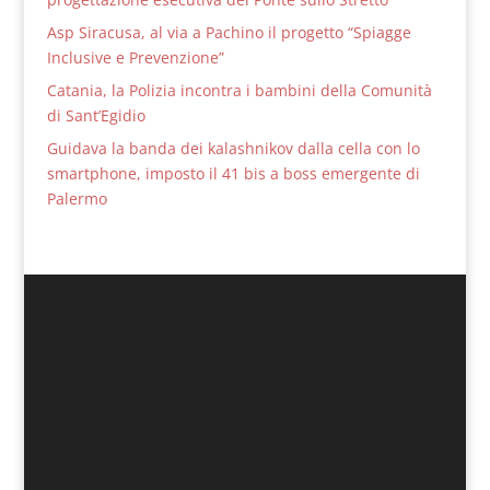
Asp Siracusa, al via a Pachino il progetto “Spiagge
Inclusive e Prevenzione”
Catania, la Polizia incontra i bambini della Comunità
di Sant’Egidio
Guidava la banda dei kalashnikov dalla cella con lo
smartphone, imposto il 41 bis a boss emergente di
Palermo