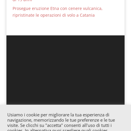
Prosegue eruzione Etna con cenere vulcanica,
ripristinate le operazioni di volo a Catania
Usiamo i cookie per migliorare la tua esperienza di
Associazione culturale “Officina” – Via Vitale 25
navigazione, memorizzando le tue preferenze e le tue
Gagliano – Cod. fiscale: 91057620865 – Iscrizione
visite. Se clicchi su "accetta" consenti all'uso di tutti i
cookies. In alternativa puoi scegliere quali cookies
Registro Stampa c/o Tribunale di Enna n° 02/2016