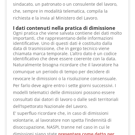
sindacato, un patronato o un consulente del lavoro,
che, sempre in modalità telematica, compila la
richiesta e la invia al Ministero del Lavoro.
I da
ti contenuti nella pratica di dimissione
Ogni pratica che viene sal
vata contiene dei dati molto
importanti, che rappresentano delle informazioni
identificative. Uno di questi dati è costituito dalla
data di trasmissione, che in gergo tecnico viene
chiamata marca temporale. L’altro dato è un codice
identificativo che deve essere coerente con la data.
Naturalmente bisogna ricordare che il lavoratore ha
comunque un periodo di tempo per decidere di
revocare le dimissioni o la risoluzione consensuale.
Per farlo deve agire entro i sette giorni successivi. I
modelli telematici delle dimissioni possono essere
consultati dai datori di lavoro o dalle sedi territoriali
dell’Ispettorato Nazionale del Lavoro.
E’ superfluo ricordare che, in caso di dimissioni
volontarie, al lavoratore non spetta l’indennità di
disoccupazione, NASPI, tranne nel caso in cui le
dimissioni siano state
presentare come detto per