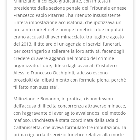
Milinziano. Il collegio giudicante, con in testa il
presidente della sezione penale del Tribunale ennese
Francesco Paolo Pitarresi, ha ritenuto insussistente
l’intera impostazione accusatoria, che ipotizzava un
presunto racket delle pompe funebri: i due imputati
erano accusati di aver minacciato, tra luglio e agosto
del 2013, il titolare di un’agenzia di servizi funerari,
per costringerlo a tollerare la loro attività, facendogli
credere di avere agganci nel mondo del crimine
organizzato. I due, difesi dagli avvocati Cristofero
Alessi e Francesco Occhipinti, adesso escono
prosciolti dal dibattimento con formula piena, perché
“il fatto non sussiste”.
Milinziano e Bonanno, in pratica, rispondevano
dell’accusa di illecita concorrenza attraverso minacce,
con l’aggravante di aver agito avvalendosi del metodo
mafioso. L’inchiesta è stata coordinata dalla Dda di
Caltanissetta, che aveva formulato tre imputazioni. La
prima riguarda il servizio funebre relativo alla morte