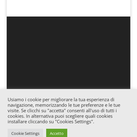
Usiamo i cookie per migliorare la tua esperienza di
Associazione culturale “Officina” – Via Vitale 25
navigazione, memorizzando le tue preferenze e le tue
Gagliano – Cod. fiscale: 91057620865 – Iscrizione
visite. Se clicchi su "accetta" consenti all'uso di tutti i
cookies. In alternativa puoi scegliere quali cookies
Registro Stampa c/o Tribunale di Enna n° 02/2016
installare cliccando su "Cookies Settings".
Direttore Responsabile: Josè Trovato – E-mail:
jtrovato79@gmail.com
Cookie Settings
Accetto