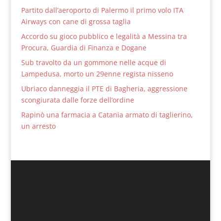
Partito dall’aeroporto di Palermo il primo volo ITA
Airways con cane di grossa taglia
Accordo su gioco pubblico e legalità a Messina tra
Procura, Guardia di Finanza e Dogane
Sub travolto da un gommone nelle acque di
Lampedusa, morto un 29enne regista nisseno
Ubriaco danneggia il PTE di Bagheria, aggressione
scongiurata dalle forze dell’ordine
Rapinò una farmacia a Catania armato di taglierino,
un arresto