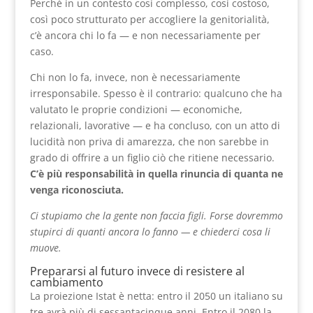
Perché in un contesto così complesso, così costoso,
così poco strutturato per accogliere la genitorialità,
c’è ancora chi lo fa — e non necessariamente per
caso.
Chi non lo fa, invece, non è necessariamente
irresponsabile. Spesso è il contrario: qualcuno che ha
valutato le proprie condizioni — economiche,
relazionali, lavorative — e ha concluso, con un atto di
lucidità non priva di amarezza, che non sarebbe in
grado di offrire a un figlio ciò che ritiene necessario.
C’è più responsabilità in quella rinuncia di quanta ne
venga riconosciuta.
Ci stupiamo che la gente non faccia figli. Forse dovremmo
stupirci di quanti ancora lo fanno — e chiederci cosa li
muove.
Prepararsi al futuro invece di resistere al
cambiamento
La proiezione Istat è netta: entro il 2050 un italiano su
tre avrà più di sessantacinque anni. Entro il 2080 la