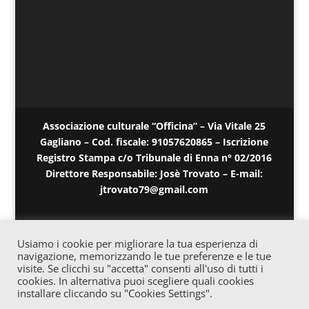
Associazione culturale “Officina” – Via Vitale 25
Gagliano – Cod. fiscale: 91057620865 – Iscrizione
Registro Stampa c/o Tribunale di Enna n° 02/2016
Direttore Responsabile: Josè Trovato – E-mail:
jtrovato79@gmail.com
Usiamo i cookie per migliorare la tua esperienza di
navigazione, memorizzando le tue preferenze e le tue
visite. Se clicchi su "accetta" consenti all'uso di tutti i
cookies. In alternativa puoi scegliere quali cookies
installare cliccando su "Cookies Settings".