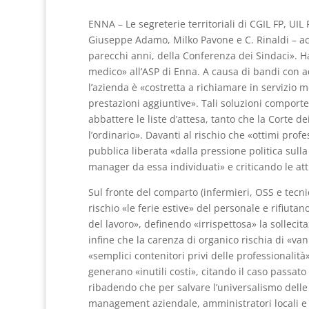
ENNA – Le segreterie territoriali di CGIL FP, UIL
Giuseppe Adamo, Milko Pavone e C. Rinaldi – a
parecchi anni, della Conferenza dei Sindaci». 
medico» all’ASP di Enna. A causa di bandi con a
l’azienda è «costretta a richiamare in servizio m
prestazioni aggiuntive». Tali soluzioni comport
abbattere le liste d’attesa, tanto che la Corte 
l’ordinario». Davanti al rischio che «ottimi prof
pubblica liberata «dalla pressione politica sulla 
manager da essa individuati» e criticando le attu
Sul fronte del comparto (infermieri, OSS e tecni
rischio «le ferie estive» del personale e rifiut
del lavoro», definendo «irrispettosa» la sollecit
infine che la carenza di organico rischia di «va
«semplici contenitori privi delle professionalità
generano «inutili costi», citando il caso passat
ribadendo che per salvare l’universalismo delle 
management aziendale, amministratori locali e 