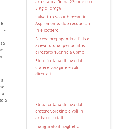
arrestato a Roma 22enne con
7 Kg di droga
Salvati 18 Scout bloccati in
le
Aspromonte, due recuperati
li»,
in elicottero
Faceva propaganda all’Isis e
nza
aveva tutorial per bombe,
no
arrestato 16enne a Como
tà
Etna, fontana di lava dal
cratere voragine e voli
dirottati
 a
one
ono
tà a
Etna, fontana di lava dal
cratere voragine e voli in
arrivo dirottati
Inaugurato il traghetto