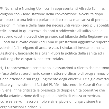
 FP, Nursind e Nursing-Up – con i rappresentanti Alfredo Schilirò,
ccolgono con «soddisfazione della convocazione, avvenuta dopo
Hanno scritto una lettera parlando di «cronica mancanza di persona
desioni minime e della fuga dei neoassunti verso «sedi più appetibi
edici ormai in quiescenza da anni o addivenire all’utilizzo delle
erebbero «costi notevoli che gravano sul bilancio della Regione» se
dei Conti ha rilevato come «ad Enna le prestazioni aggiuntive supera
essionisti […] scelgano di andare via», i sindacati invocano una sani
gestione», lanciando lo slogan «fuori la politica dalla sanità ed i
ali «logiche di spartizione territoriale».
ci), i rappresentanti contestano le assunzioni a rilento che mettono
ano l’uso dello straordinario come «fattore ordinario di programmazi
azione aziendale sul raggiungimento degli obiettivi. Le sigle avvert
nificare gli investimenti […] del PNRR», riducendo le Case di Comuni
». Viene infine criticata la presenza di doppie unità operative che
o della «rianimazione dell’ospedale Chiello di Piazza Armerina»,
cure serve «un lavoro ampio e sinergico e di lunga visione tra
organizzazioni sindacali».