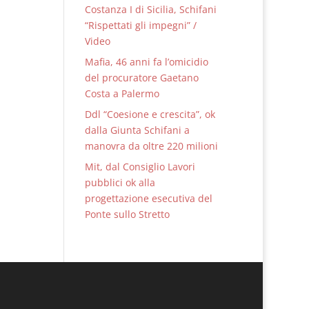
Costanza I di Sicilia, Schifani
“Rispettati gli impegni” /
Video
Mafia, 46 anni fa l’omicidio
del procuratore Gaetano
Costa a Palermo
Ddl “Coesione e crescita”, ok
dalla Giunta Schifani a
manovra da oltre 220 milioni
Mit, dal Consiglio Lavori
pubblici ok alla
progettazione esecutiva del
Ponte sullo Stretto