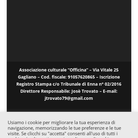
Associazione culturale “Officina” – Via Vitale 25
Gagliano – Cod. fiscale: 91057620865 – Iscrizione
Registro Stampa c/o Tribunale di Enna n° 02/2016
Direttore Responsabile: Josè Trovato – E-mail:
jtrovato79@gmail.com
Usiamo i cookie per migliorare la tua esperienza di
navigazione, memorizzando le tue preferenze e le tue
visite. Se clicchi su "accetta" consenti all'uso di tutti i