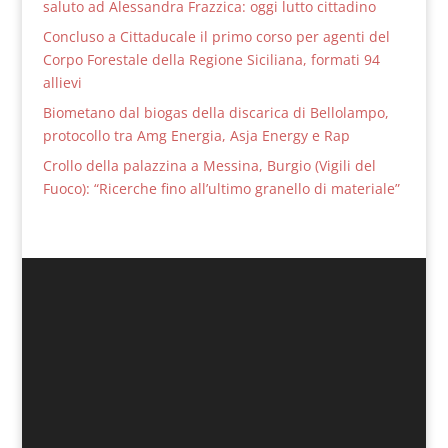
saluto ad Alessandra Frazzica: oggi lutto cittadino
Concluso a Cittaducale il primo corso per agenti del
Corpo Forestale della Regione Siciliana, formati 94
allievi
Biometano dal biogas della discarica di Bellolampo,
protocollo tra Amg Energia, Asja Energy e Rap
Crollo della palazzina a Messina, Burgio (Vigili del
Fuoco): “Ricerche fino all’ultimo granello di materiale”